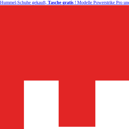
Hummel-Schuhe gekauft,
Tasche gratis
! Modelle Powerstrike Pro und