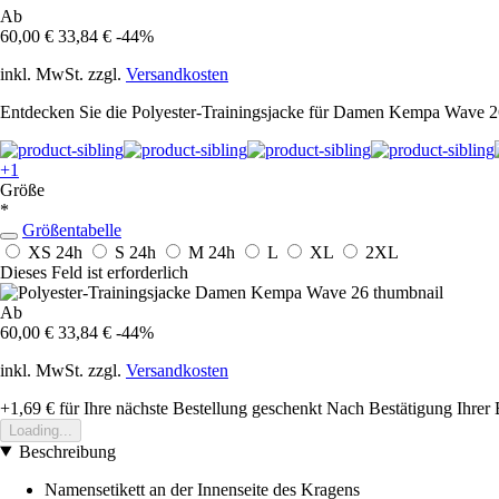
Ab
60,00 €
33,84 €
-44%
inkl. MwSt. zzgl.
Versandkosten
Entdecken Sie die Polyester-Trainingsjacke für Damen Kempa Wave 26
+1
Größe
*
Größentabelle
XS
24h
S
24h
M
24h
L
XL
2XL
Dieses Feld ist erforderlich
Ab
60,00 €
33,84 €
-44%
inkl. MwSt. zzgl.
Versandkosten
+1,69 €
für Ihre nächste Bestellung geschenkt
Nach Bestätigung Ihrer 
Loading...
Beschreibung
Namensetikett an der Innenseite des Kragens