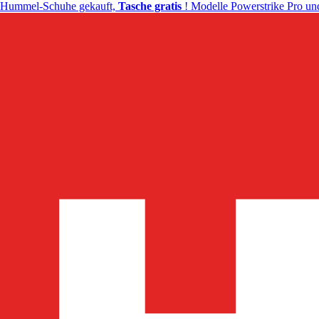
Hummel-Schuhe gekauft,
Tasche gratis
! Modelle Powerstrike Pro und