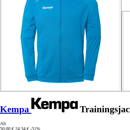
Kempa
Trainingsjac
Ab
50,00 €
24,34 €
-51%