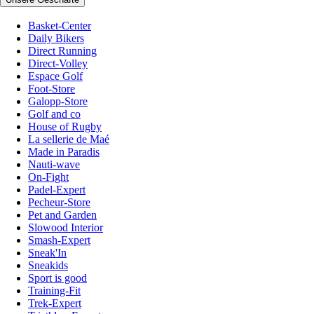
Basket-Center
Daily Bikers
Direct Running
Direct-Volley
Espace Golf
Foot-Store
Galopp-Store
Golf and co
House of Rugby
La sellerie de Maé
Made in Paradis
Nauti-wave
On-Fight
Padel-Expert
Pecheur-Store
Pet and Garden
Slowood Interior
Smash-Expert
Sneak'In
Sneakids
Sport is good
Training-Fit
Trek-Expert