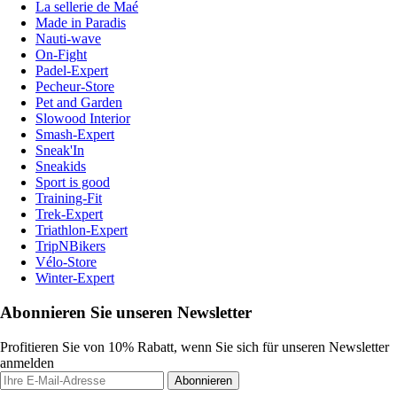
La sellerie de Maé
Made in Paradis
Nauti-wave
On-Fight
Padel-Expert
Pecheur-Store
Pet and Garden
Slowood Interior
Smash-Expert
Sneak'In
Sneakids
Sport is good
Training-Fit
Trek-Expert
Triathlon-Expert
TripNBikers
Vélo-Store
Winter-Expert
Abonnieren Sie unseren Newsletter
Profitieren Sie von 10% Rabatt, wenn Sie sich für unseren Newsletter
anmelden
Abonnieren