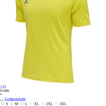
+13
Größe
*
Größentabelle
S
M
L
XL
2XL
3XL