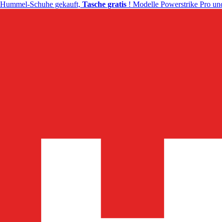
Hummel-Schuhe gekauft,
Tasche gratis
! Modelle Powerstrike Pro und