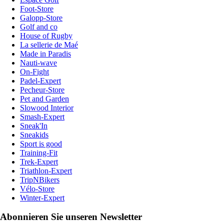
Foot-Store
Galopp-Store
Golf and co
House of Rugby
La sellerie de Maé
Made in Paradis
Nauti-wave
On-Fight
Padel-Expert
Pecheur-Store
Pet and Garden
Slowood Interior
Smash-Expert
Sneak'In
Sneakids
Sport is good
Training-Fit
Trek-Expert
Triathlon-Expert
TripNBikers
Vélo-Store
Winter-Expert
Abonnieren Sie unseren Newsletter