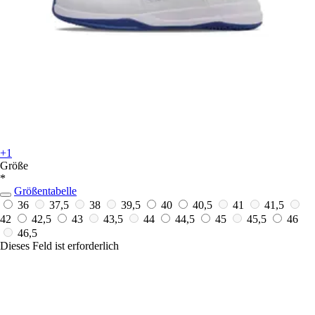
+1
Größe
*
Größentabelle
36
37,5
38
39,5
40
40,5
41
41,5
42
42,5
43
43,5
44
44,5
45
45,5
46
46,5
Dieses Feld ist erforderlich