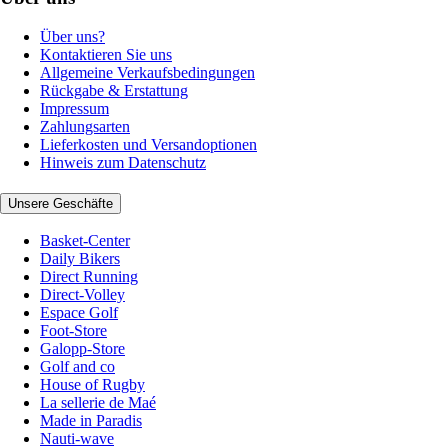
Über uns?
Kontaktieren Sie uns
Allgemeine Verkaufsbedingungen
Rückgabe & Erstattung
Impressum
Zahlungsarten
Lieferkosten und Versandoptionen
Hinweis zum Datenschutz
Unsere Geschäfte
Basket-Center
Daily Bikers
Direct Running
Direct-Volley
Espace Golf
Foot-Store
Galopp-Store
Golf and co
House of Rugby
La sellerie de Maé
Made in Paradis
Nauti-wave