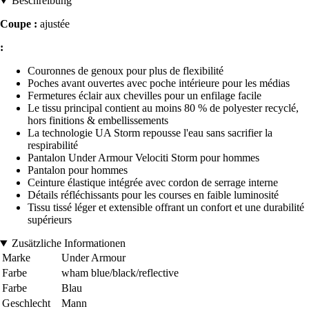
Beschreibung
Coupe :
ajustée
:
Couronnes de genoux pour plus de flexibilité
Poches avant ouvertes avec poche intérieure pour les médias
Fermetures éclair aux chevilles pour un enfilage facile
Le tissu principal contient au moins 80 % de polyester recyclé,
hors finitions & embellissements
La technologie UA Storm repousse l'eau sans sacrifier la
respirabilité
Pantalon Under Armour Velociti Storm pour hommes
Pantalon pour hommes
Ceinture élastique intégrée avec cordon de serrage interne
Détails réfléchissants pour les courses en faible luminosité
Tissu tissé léger et extensible offrant un confort et une durabilité
supérieurs
Zusätzliche Informationen
Marke
Under Armour
Farbe
wham blue/black/reflective
Farbe
Blau
Geschlecht
Mann