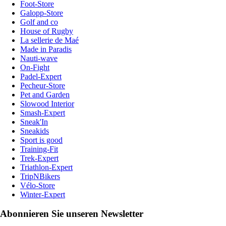
Foot-Store
Galopp-Store
Golf and co
House of Rugby
La sellerie de Maé
Made in Paradis
Nauti-wave
On-Fight
Padel-Expert
Pecheur-Store
Pet and Garden
Slowood Interior
Smash-Expert
Sneak'In
Sneakids
Sport is good
Training-Fit
Trek-Expert
Triathlon-Expert
TripNBikers
Vélo-Store
Winter-Expert
Abonnieren Sie unseren Newsletter