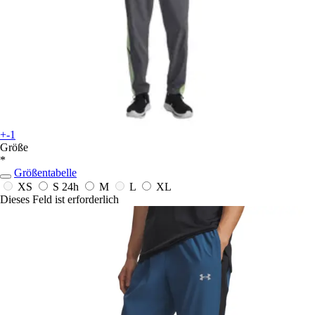
+-1
Größe
*
Größentabelle
XS
S
24h
M
L
XL
Dieses Feld ist erforderlich