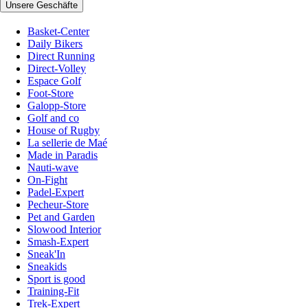
Unsere Geschäfte
Basket-Center
Daily Bikers
Direct Running
Direct-Volley
Espace Golf
Foot-Store
Galopp-Store
Golf and co
House of Rugby
La sellerie de Maé
Made in Paradis
Nauti-wave
On-Fight
Padel-Expert
Pecheur-Store
Pet and Garden
Slowood Interior
Smash-Expert
Sneak'In
Sneakids
Sport is good
Training-Fit
Trek-Expert