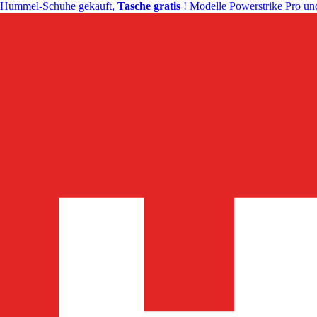
Hummel-Schuhe gekauft,
Tasche gratis
! Modelle Powerstrike Pro und