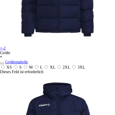
+-2
Größe
*
Größentabelle
XS
S
M
L
XL
2XL
3XL
Dieses Feld ist erforderlich