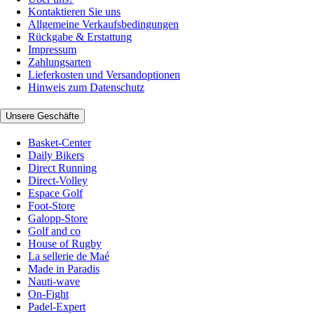
Kontaktieren Sie uns
Allgemeine Verkaufsbedingungen
Rückgabe & Erstattung
Impressum
Zahlungsarten
Lieferkosten und Versandoptionen
Hinweis zum Datenschutz
Unsere Geschäfte
Basket-Center
Daily Bikers
Direct Running
Direct-Volley
Espace Golf
Foot-Store
Galopp-Store
Golf and co
House of Rugby
La sellerie de Maé
Made in Paradis
Nauti-wave
On-Fight
Padel-Expert