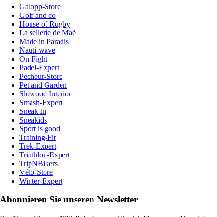
Galopp-Store
Golf and co
House of Rugby
La sellerie de Maé
Made in Paradis
Nauti-wave
On-Fight
Padel-Expert
Pecheur-Store
Pet and Garden
Slowood Interior
Smash-Expert
Sneak'In
Sneakids
Sport is good
Training-Fit
Trek-Expert
Triathlon-Expert
TripNBikers
Vélo-Store
Winter-Expert
Abonnieren Sie unseren Newsletter