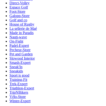
Direct-Volley
Espace Golf
Foot-Store
Galopp-Store
Golf and co
House of Rugby
La sellerie de Maé
Made in Paradis
Nauti-wave
On-Fight
Padel-Expert
Pecheur-Store
Pet and Garden
Slowood Interior
Smash-Expert
Sneak'In
Sneakids
Sport is good
Training-Fit
Trek-Expert
Triathlon-Expert
TripNBikers
Vélo-Store
Winter-Expert