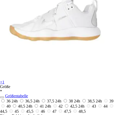
+1
Größe
*
Größentabelle
36
24h
36,5
24h
37,5
24h
38
24h
38,5
24h
39
40
40,5
24h
41
24h
42
42,5
24h
43
44
44,5
45
45,5
46
47
47,5
48,5