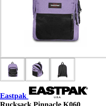
Eastpak
Rucksack Pinnacle K060