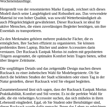
Wochenendausflüge.
Hergestellt von der renommierten Marke Eastpak, zeichnet sich dieses
Modell durch seine Langlebigkeit und Robustheit aus. Das verwendete
Material ist von hoher Qualität, was sowohl Wetterbeständigkeit als
auch Pflegeleichtigkeit gewährleistet. Dieser Rucksack ist ideal für
aktive Menschen, die einen zuverlässigen Begleiter benötigen, um ihre
Essentials zu transportieren.
Zu den Merkmalen gehören mehrere praktische Fächer, die es
ermöglichen, Ihre Sachen effizient zu organisieren. Sie können
problemlos Ihren Laptop, Bücher und andere Accessoires darin
verstauen. Der Rucksack Eastpak Morius ist zudem mit gepolsterten
Trägern ausgestattet, die optimalen Komfort beim Tragen bieten, selbst
über längere Zeiträume.
Die sorgfältigen Details und das zeitgemäße Design machen diesen
Rucksack zu einer ästhetischen Wahl für Modebegeisterte. Ob Sie
durch die belebten Straßen der Stadt schlendern oder einen Tag in der
Natur genießen, dieser Rucksack wird Sie elegant begleiten.
Zusammenfassend lässt sich sagen, dass der Rucksack Eastpak Morius
Praktikabilität, Komfort und Stil vereint. Es ist die perfekte Wahl für
alle, die ein vielseitiges Accessoire suchen, das sich mühelos in ihren
Lebensstil eingliedert. Egal, ob Sie Student oder Berufstätiger sind,
dieser Rucksack wurde dafür gemacht, Ihnen das Leben zu erleichtern