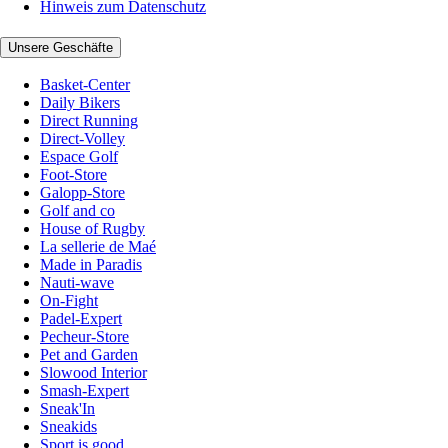
Hinweis zum Datenschutz
Unsere Geschäfte
Basket-Center
Daily Bikers
Direct Running
Direct-Volley
Espace Golf
Foot-Store
Galopp-Store
Golf and co
House of Rugby
La sellerie de Maé
Made in Paradis
Nauti-wave
On-Fight
Padel-Expert
Pecheur-Store
Pet and Garden
Slowood Interior
Smash-Expert
Sneak'In
Sneakids
Sport is good