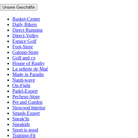
Unsere Geschäfte
Basket-Center
Daily Bikers
Direct Running
Direct-Volley
Espace Golf
Foot-Store
Galopp-Store
Golf and co
House of Rugby
La sellerie de Maé
Made in Paradis
Nauti-wave
On-Fight
Padel-Expert
Pecheur-Store
Pet and Garden
Slowood Interior
Smash-Expert
Sneak'In
Sneakids
Sport is good
Training-Fit