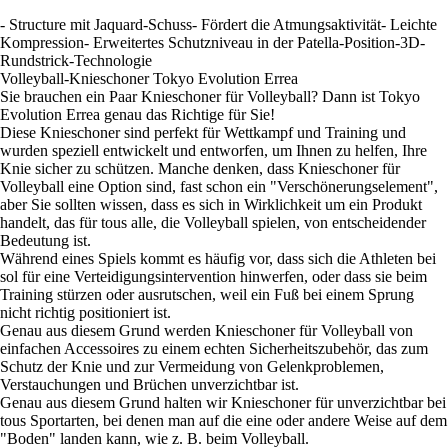
- Structure mit Jaquard-Schuss- Fördert die Atmungsaktivität- Leichte
Kompression- Erweitertes Schutzniveau in der Patella-Position-3D-
Rundstrick-Technologie
Volleyball-Knieschoner Tokyo Evolution Errea
Sie brauchen ein Paar Knieschoner für Volleyball? Dann ist Tokyo
Evolution Errea genau das Richtige für Sie!
Diese Knieschoner sind perfekt für Wettkampf und Training und
wurden speziell entwickelt und entworfen, um Ihnen zu helfen, Ihre
Knie sicher zu schützen. Manche denken, dass Knieschoner für
Volleyball eine Option sind, fast schon ein "Verschönerungselement",
aber Sie sollten wissen, dass es sich in Wirklichkeit um ein Produkt
handelt, das für tous alle, die Volleyball spielen, von entscheidender
Bedeutung ist.
Während eines Spiels kommt es häufig vor, dass sich die Athleten bei
sol für eine Verteidigungsintervention hinwerfen, oder dass sie beim
Training stürzen oder ausrutschen, weil ein Fuß bei einem Sprung
nicht richtig positioniert ist.
Genau aus diesem Grund werden Knieschoner für Volleyball von
einfachen Accessoires zu einem echten Sicherheitszubehör, das zum
Schutz der Knie und zur Vermeidung von Gelenkproblemen,
Verstauchungen und Brüchen unverzichtbar ist.
Genau aus diesem Grund halten wir Knieschoner für unverzichtbar bei
tous Sportarten, bei denen man auf die eine oder andere Weise auf dem
"Boden" landen kann, wie z. B. beim Volleyball.