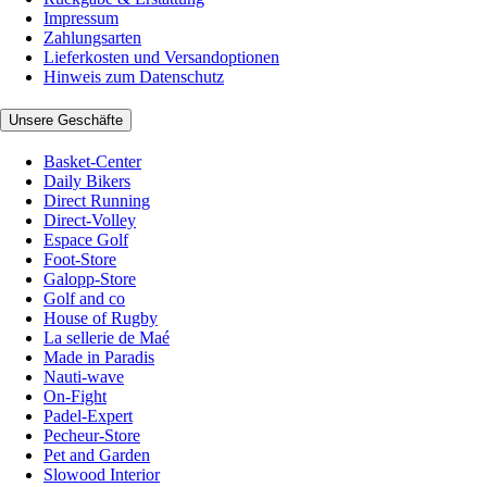
Impressum
Zahlungsarten
Lieferkosten und Versandoptionen
Hinweis zum Datenschutz
Unsere Geschäfte
Basket-Center
Daily Bikers
Direct Running
Direct-Volley
Espace Golf
Foot-Store
Galopp-Store
Golf and co
House of Rugby
La sellerie de Maé
Made in Paradis
Nauti-wave
On-Fight
Padel-Expert
Pecheur-Store
Pet and Garden
Slowood Interior