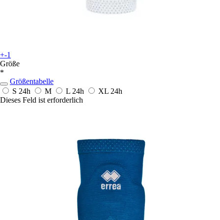
+-1
Größe
*
Größentabelle
S
24h
M
L
24h
XL
24h
Dieses Feld ist erforderlich