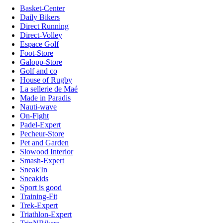
Basket-Center
Daily Bikers
Direct Running
Direct-Volley
Espace Golf
Foot-Store
Galopp-Store
Golf and co
House of Rugby
La sellerie de Maé
Made in Paradis
Nauti-wave
On-Fight
Padel-Expert
Pecheur-Store
Pet and Garden
Slowood Interior
Smash-Expert
Sneak'In
Sneakids
Sport is good
Training-Fit
Trek-Expert
Triathlon-Expert