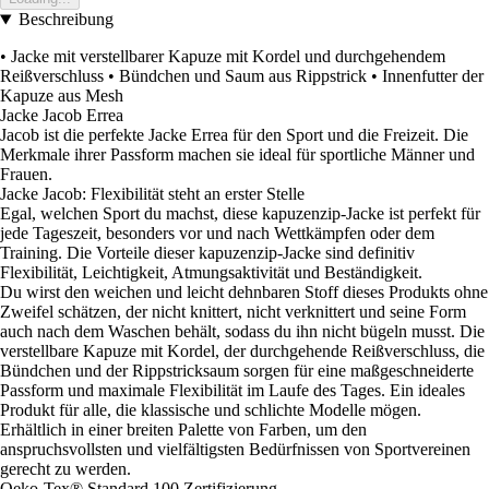
Beschreibung
• Jacke mit verstellbarer Kapuze mit Kordel und durchgehendem
Reißverschluss • Bündchen und Saum aus Rippstrick • Innenfutter der
Kapuze aus Mesh
Jacke Jacob Errea
Jacob ist die perfekte Jacke Errea für den Sport und die Freizeit. Die
Merkmale ihrer Passform machen sie ideal für sportliche Männer und
Frauen.
Jacke Jacob: Flexibilität steht an erster Stelle
Egal, welchen Sport du machst, diese kapuzenzip-Jacke ist perfekt für
jede Tageszeit, besonders vor und nach Wettkämpfen oder dem
Training. Die Vorteile dieser kapuzenzip-Jacke sind definitiv
Flexibilität, Leichtigkeit, Atmungsaktivität und Beständigkeit.
Du wirst den weichen und leicht dehnbaren Stoff dieses Produkts ohne
Zweifel schätzen, der nicht knittert, nicht verknittert und seine Form
auch nach dem Waschen behält, sodass du ihn nicht bügeln musst. Die
verstellbare Kapuze mit Kordel, der durchgehende Reißverschluss, die
Bündchen und der Rippstricksaum sorgen für eine maßgeschneiderte
Passform und maximale Flexibilität im Laufe des Tages. Ein ideales
Produkt für alle, die klassische und schlichte Modelle mögen.
Erhältlich in einer breiten Palette von Farben, um den
anspruchsvollsten und vielfältigsten Bedürfnissen von Sportvereinen
gerecht zu werden.
Oeko-Tex® Standard 100 Zertifizierung