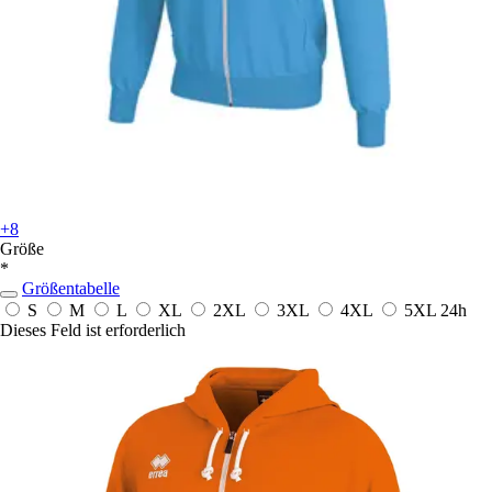
+8
Größe
*
Größentabelle
S
M
L
XL
2XL
3XL
4XL
5XL
24h
Dieses Feld ist erforderlich