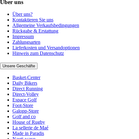
Über uns
Über uns?
Kontaktieren Sie uns
Allgemeine Verkaufsbedingungen
Rückgabe & Erstattung
Impressum
Zahlungsarten
Lieferkosten und Versandoptionen
Hinweis zum Datenschutz
Unsere Geschäfte
Basket-Center
Daily Bikers
Direct Running
Direct-Volley
Espace Golf
Foot-Store
Galopp-Store
Golf and co
House of Rugby
La sellerie de Maé
Made in Paradis
Nauti-wave