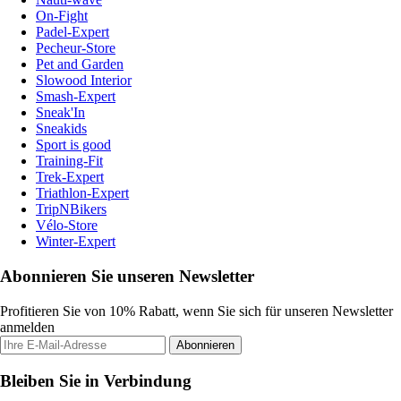
On-Fight
Padel-Expert
Pecheur-Store
Pet and Garden
Slowood Interior
Smash-Expert
Sneak'In
Sneakids
Sport is good
Training-Fit
Trek-Expert
Triathlon-Expert
TripNBikers
Vélo-Store
Winter-Expert
Abonnieren Sie unseren Newsletter
Profitieren Sie von 10% Rabatt, wenn Sie sich für unseren Newsletter
anmelden
Abonnieren
Bleiben Sie in Verbindung