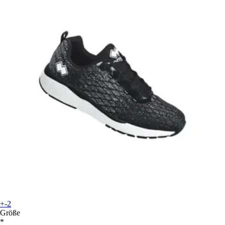
+-2
Größe
*