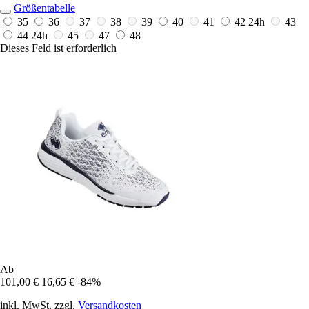
Größentabelle
35
36
37
38
39
40
41
42
24h
43
44
24h
45
47
48
Dieses Feld ist erforderlich
Ab
101,00 €
16,65 €
-84%
inkl. MwSt. zzgl.
Versandkosten