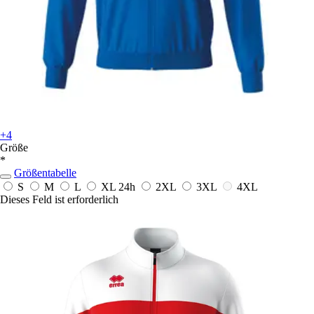
+4
Größe
*
Größentabelle
S
M
L
XL
24h
2XL
3XL
4XL
Dieses Feld ist erforderlich