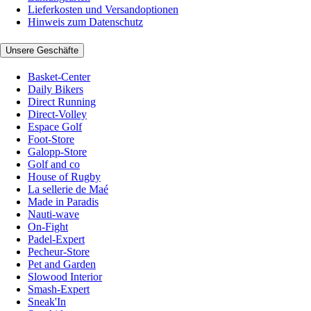
Lieferkosten und Versandoptionen
Hinweis zum Datenschutz
Unsere Geschäfte
Basket-Center
Daily Bikers
Direct Running
Direct-Volley
Espace Golf
Foot-Store
Galopp-Store
Golf and co
House of Rugby
La sellerie de Maé
Made in Paradis
Nauti-wave
On-Fight
Padel-Expert
Pecheur-Store
Pet and Garden
Slowood Interior
Smash-Expert
Sneak'In