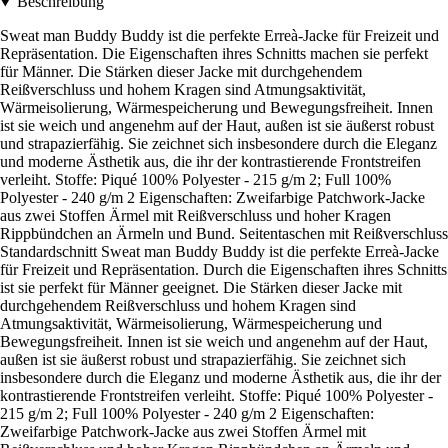
Beschreibung
Sweat man Buddy Buddy ist die perfekte Erreà-Jacke für Freizeit und
Repräsentation. Die Eigenschaften ihres Schnitts machen sie perfekt
für Männer. Die Stärken dieser Jacke mit durchgehendem
Reißverschluss und hohem Kragen sind Atmungsaktivität,
Wärmeisolierung, Wärmespeicherung und Bewegungsfreiheit. Innen
ist sie weich und angenehm auf der Haut, außen ist sie äußerst robust
und strapazierfähig. Sie zeichnet sich insbesondere durch die Eleganz
und moderne Ästhetik aus, die ihr der kontrastierende Frontstreifen
verleiht. Stoffe: Piqué 100% Polyester - 215 g/m 2; Full 100%
Polyester - 240 g/m 2 Eigenschaften: Zweifarbige Patchwork-Jacke
aus zwei Stoffen Ärmel mit Reißverschluss und hoher Kragen
Rippbündchen an Ärmeln und Bund. Seitentaschen mit Reißverschluss
Standardschnitt Sweat man Buddy Buddy ist die perfekte Erreà-Jacke
für Freizeit und Repräsentation. Durch die Eigenschaften ihres Schnitts
ist sie perfekt für Männer geeignet. Die Stärken dieser Jacke mit
durchgehendem Reißverschluss und hohem Kragen sind
Atmungsaktivität, Wärmeisolierung, Wärmespeicherung und
Bewegungsfreiheit. Innen ist sie weich und angenehm auf der Haut,
außen ist sie äußerst robust und strapazierfähig. Sie zeichnet sich
insbesondere durch die Eleganz und moderne Ästhetik aus, die ihr der
kontrastierende Frontstreifen verleiht. Stoffe: Piqué 100% Polyester -
215 g/m 2; Full 100% Polyester - 240 g/m 2 Eigenschaften:
Zweifarbige Patchwork-Jacke aus zwei Stoffen Ärmel mit