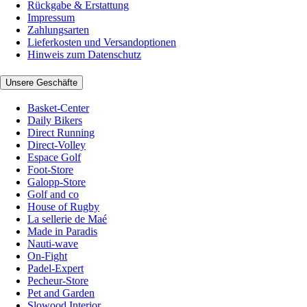
Rückgabe & Erstattung
Impressum
Zahlungsarten
Lieferkosten und Versandoptionen
Hinweis zum Datenschutz
Unsere Geschäfte
Basket-Center
Daily Bikers
Direct Running
Direct-Volley
Espace Golf
Foot-Store
Galopp-Store
Golf and co
House of Rugby
La sellerie de Maé
Made in Paradis
Nauti-wave
On-Fight
Padel-Expert
Pecheur-Store
Pet and Garden
Slowood Interior