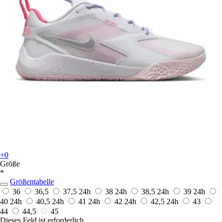
+0
Größe
*
Größentabelle
36
36,5
37,5
24h
38
24h
38,5
24h
39
24h
40
24h
40,5
24h
41
24h
42
24h
42,5
24h
43
44
44,5
45
Dieses Feld ist erforderlich