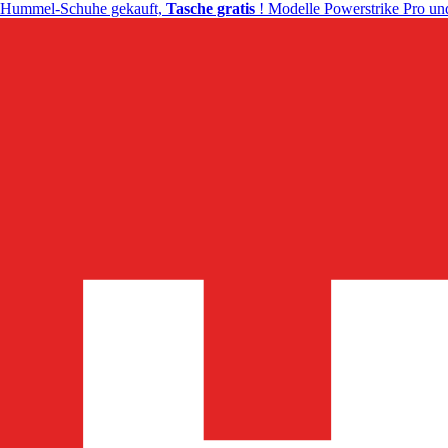
Hummel-Schuhe gekauft,
Tasche gratis
! Modelle Powerstrike Pro und