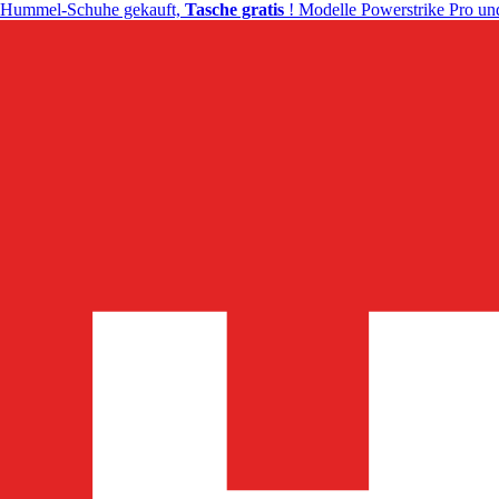
Hummel-Schuhe gekauft,
Tasche gratis
! Modelle Powerstrike Pro und