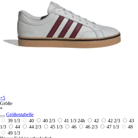
+5
Größe
*
Größentabelle
39 1/3
40
40 2/3
41 1/3
24h
42
42 2/3
43
1/3
44
44 2/3
45 1/3
46
46 2/3
47 1/3
48
49 1/3