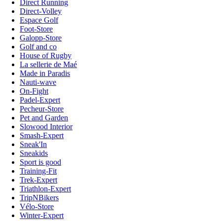
Direct Running
Direct-Volley
Espace Golf
Foot-Store
Galopp-Store
Golf and co
House of Rugby
La sellerie de Maé
Made in Paradis
Nauti-wave
On-Fight
Padel-Expert
Pecheur-Store
Pet and Garden
Slowood Interior
Smash-Expert
Sneak'In
Sneakids
Sport is good
Training-Fit
Trek-Expert
Triathlon-Expert
TripNBikers
Vélo-Store
Winter-Expert