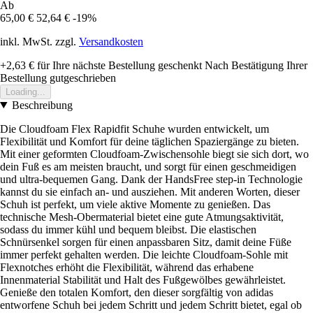
Ab
65,00 €
52,64 €
-19%
inkl. MwSt. zzgl.
Versandkosten
+2,63 €
für Ihre nächste Bestellung geschenkt
Nach Bestätigung Ihrer
Bestellung gutgeschrieben
Loading...
Beschreibung
Die Cloudfoam Flex Rapidfit Schuhe wurden entwickelt, um
Flexibilität und Komfort für deine täglichen Spaziergänge zu bieten.
Mit einer geformten Cloudfoam-Zwischensohle biegt sie sich dort, wo
dein Fuß es am meisten braucht, und sorgt für einen geschmeidigen
und ultra-bequemen Gang. Dank der HandsFree step-in Technologie
kannst du sie einfach an- und ausziehen. Mit anderen Worten, dieser
Schuh ist perfekt, um viele aktive Momente zu genießen. Das
technische Mesh-Obermaterial bietet eine gute Atmungsaktivität,
sodass du immer kühl und bequem bleibst. Die elastischen
Schnürsenkel sorgen für einen anpassbaren Sitz, damit deine Füße
immer perfekt gehalten werden. Die leichte Cloudfoam-Sohle mit
Flexnotches erhöht die Flexibilität, während das erhabene
Innenmaterial Stabilität und Halt des Fußgewölbes gewährleistet.
Genieße den totalen Komfort, den dieser sorgfältig von adidas
entworfene Schuh bei jedem Schritt und jedem Schritt bietet, egal ob