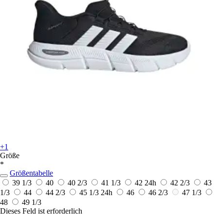
+1
Größe
*
Größentabelle
39 1/3
40
40 2/3
41 1/3
42
24h
42 2/3
43
1/3
44
44 2/3
45 1/3
24h
46
46 2/3
47 1/3
48
49 1/3
Dieses Feld ist erforderlich