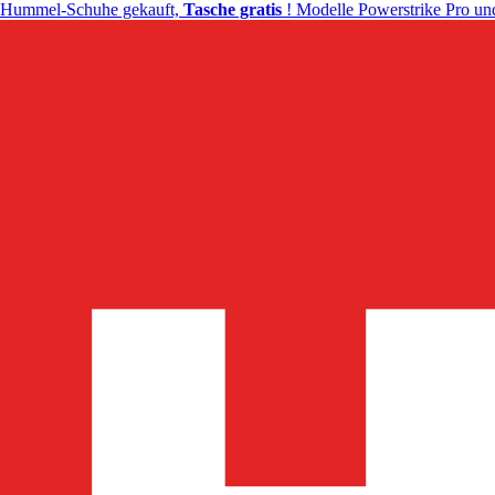
Hummel-Schuhe gekauft,
Tasche gratis
! Modelle Powerstrike Pro und