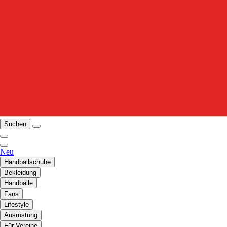
Suchen
Neu
Handballschuhe
Bekleidung
Handbälle
Fans
Lifestyle
Ausrüstung
Für Vereine