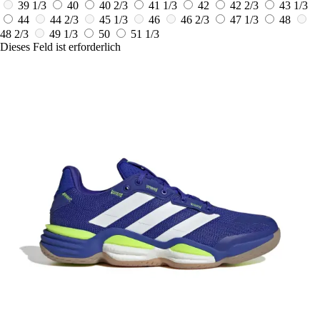
39 1/3
40
40 2/3
41 1/3
42
42 2/3
43 1/3
44
44 2/3
45 1/3
46
46 2/3
47 1/3
48
48 2/3
49 1/3
50
51 1/3
Dieses Feld ist erforderlich