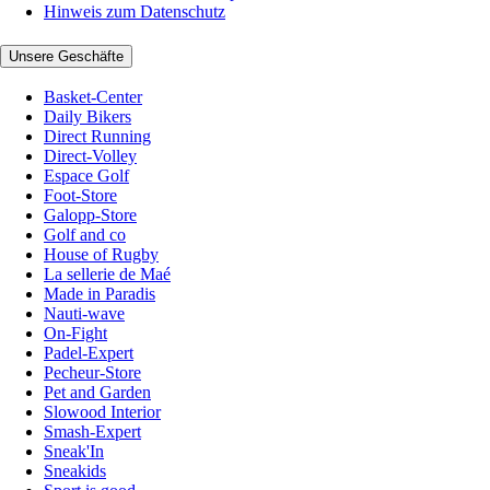
Hinweis zum Datenschutz
Unsere Geschäfte
Basket-Center
Daily Bikers
Direct Running
Direct-Volley
Espace Golf
Foot-Store
Galopp-Store
Golf and co
House of Rugby
La sellerie de Maé
Made in Paradis
Nauti-wave
On-Fight
Padel-Expert
Pecheur-Store
Pet and Garden
Slowood Interior
Smash-Expert
Sneak'In
Sneakids