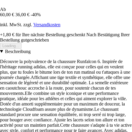
Ab
60,00 €
36,00 €
-40%
inkl. MwSt. zzgl.
Versandkosten
+1,80 €
für Ihre nächste Bestellung geschenkt
Nach Bestätigung Ihrer
Bestellung gutgeschrieben
Loading...
Beschreibung
Découvre la polyvalence de la chaussure Runfalcon 6. Inspirée de
l'héritage running adidas, elle est conçue pour celles qui en veulent
plus, que tu foules le bitume lors de ton run matinal ou t'attaques à une
journée chargée.Affichant une tige textile et synthétique, elle offre une
sensation de légèreté et une durabilité optimale. La semelle extérieure
en caoutchouc accroche à la route, pour soutenir chacun de tes
mouvements.Elle combine un style iconique et une performance
pratique, idéale pour les athlètes et celles qui aiment explorer la ville.
Dotée d'un amorti supplémentaire pour un maximum de douceur, la
technologie Cloudfoam assure plus de dynamisme.Le chaussant
standard procure une sensation équilibrée, ni trop serré ni trop large,
pour bouger avec confiance. Ajuste les lacets selon ton allure et ton
activité pour un maintien parfait.Cette chaussure s'adapte à ta vie active
avec style, confort et performance pour te faire avancer. Avec adidas,