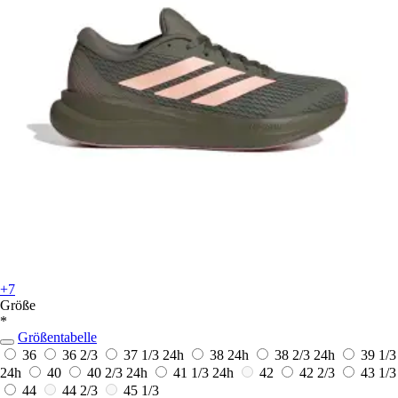
+7
Größe
*
Größentabelle
36
36 2/3
37 1/3
24h
38
24h
38 2/3
24h
39 1/3
24h
40
40 2/3
24h
41 1/3
24h
42
42 2/3
43 1/3
44
44 2/3
45 1/3