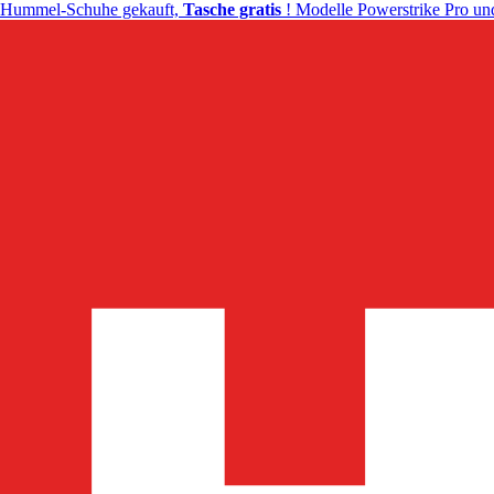
Hummel-Schuhe gekauft,
Tasche gratis
! Modelle Powerstrike Pro und