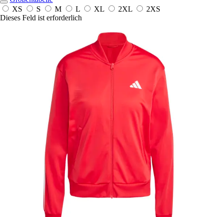
XS
S
M
L
XL
2XL
2XS
Dieses Feld ist erforderlich