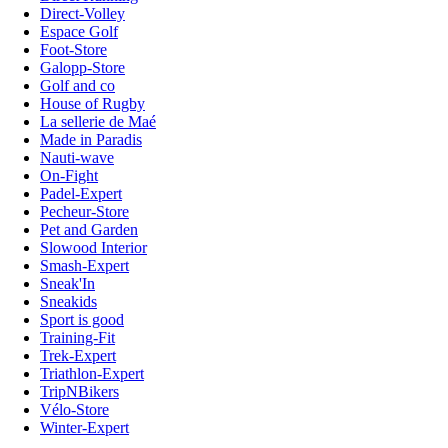
Direct-Volley
Espace Golf
Foot-Store
Galopp-Store
Golf and co
House of Rugby
La sellerie de Maé
Made in Paradis
Nauti-wave
On-Fight
Padel-Expert
Pecheur-Store
Pet and Garden
Slowood Interior
Smash-Expert
Sneak'In
Sneakids
Sport is good
Training-Fit
Trek-Expert
Triathlon-Expert
TripNBikers
Vélo-Store
Winter-Expert