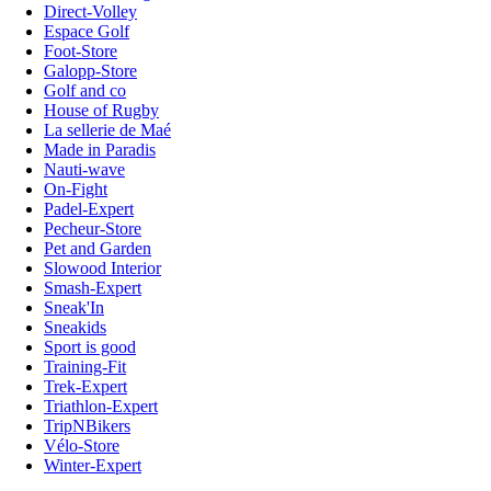
Direct-Volley
Espace Golf
Foot-Store
Galopp-Store
Golf and co
House of Rugby
La sellerie de Maé
Made in Paradis
Nauti-wave
On-Fight
Padel-Expert
Pecheur-Store
Pet and Garden
Slowood Interior
Smash-Expert
Sneak'In
Sneakids
Sport is good
Training-Fit
Trek-Expert
Triathlon-Expert
TripNBikers
Vélo-Store
Winter-Expert