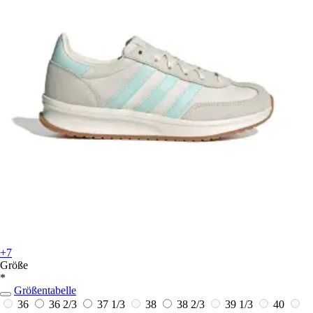
+7
Größe
*
Größentabelle
36
36 2/3
37 1/3
38
38 2/3
39 1/3
40