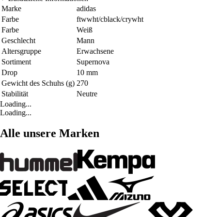
Marke
adidas
Farbe
ftwwht/cblack/crywht
Farbe
Weiß
Geschlecht
Mann
Altersgruppe
Erwachsene
Sortiment
Supernova
Drop
10 mm
Gewicht des Schuhs (g)
270
Stabilität
Neutre
Loading...
Loading...
Alle unsere Marken