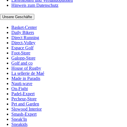
Lieferkosten und Versandoptionen
Hinweis zum Datenschutz
Unsere Geschäfte
Basket-Center
Daily Bikers
Direct Running
Direct-Volley
Espace Golf
Foot-Store
Galopp-Store
Golf and co
House of Rugby
La sellerie de Maé
Made in Paradis
Nauti-wave
On-Fight
Padel-Expert
Pecheur-Store
Pet and Garden
Slowood Interior
Smash-Expert
Sneak'In
Sneakids