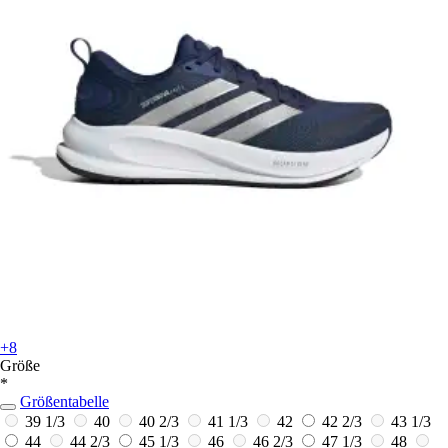
+8
Größe
*
Größentabelle
39 1/3
40
40 2/3
41 1/3
42
42 2/3
43 1/3
44
44 2/3
45 1/3
46
46 2/3
47 1/3
48