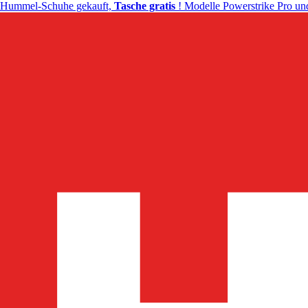
Hummel-Schuhe gekauft,
Tasche gratis
! Modelle Powerstrike Pro und