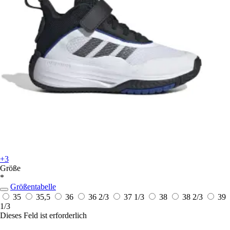
+3
Größe
*
Größentabelle
35
35,5
36
36 2/3
37 1/3
38
38 2/3
39
1/3
Dieses Feld ist erforderlich