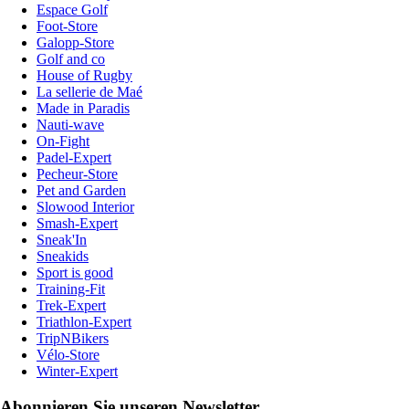
Espace Golf
Foot-Store
Galopp-Store
Golf and co
House of Rugby
La sellerie de Maé
Made in Paradis
Nauti-wave
On-Fight
Padel-Expert
Pecheur-Store
Pet and Garden
Slowood Interior
Smash-Expert
Sneak'In
Sneakids
Sport is good
Training-Fit
Trek-Expert
Triathlon-Expert
TripNBikers
Vélo-Store
Winter-Expert
Abonnieren Sie unseren Newsletter