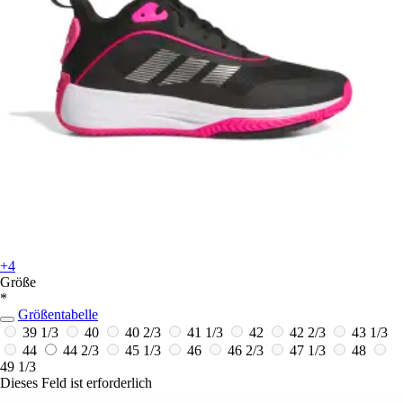
+4
Größe
*
Größentabelle
39 1/3
40
40 2/3
41 1/3
42
42 2/3
43 1/3
44
44 2/3
45 1/3
46
46 2/3
47 1/3
48
49 1/3
Dieses Feld ist erforderlich