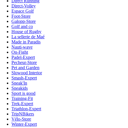
Direct Running
Direct-Volley
Espace Golf
Foot-Store
Galopp-Store
Golf and co
House of Rugby
La sellerie de Maé
Made in Paradis
Nauti-wave
On-Fight
Padel-Expert
Pecheur-Store
Pet and Garden
Slowood Interior
Smash-Expert
Sneak'In
Sneakids
Sport is good
Training-Fit
Trek-Expert
Triathlon-Expert
TripNBikers
Vélo-Store
Winter-Expert