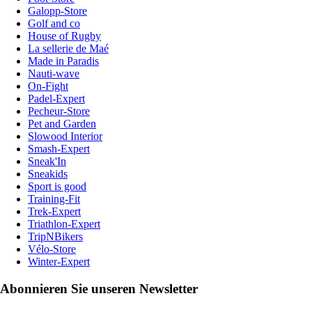
Galopp-Store
Golf and co
House of Rugby
La sellerie de Maé
Made in Paradis
Nauti-wave
On-Fight
Padel-Expert
Pecheur-Store
Pet and Garden
Slowood Interior
Smash-Expert
Sneak'In
Sneakids
Sport is good
Training-Fit
Trek-Expert
Triathlon-Expert
TripNBikers
Vélo-Store
Winter-Expert
Abonnieren Sie unseren Newsletter