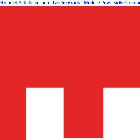
Hummel-Schuhe gekauft,
Tasche gratis
! Modelle Powerstrike Pro und