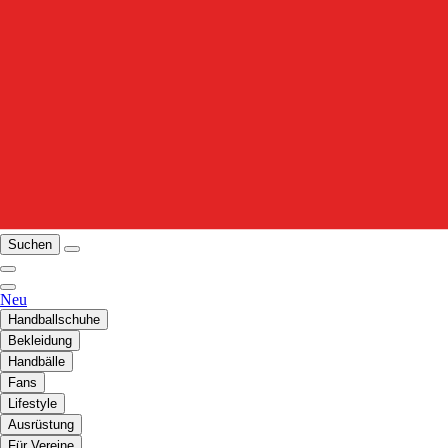
Suchen
Neu
Handballschuhe
Bekleidung
Handbälle
Fans
Lifestyle
Ausrüstung
Für Vereine