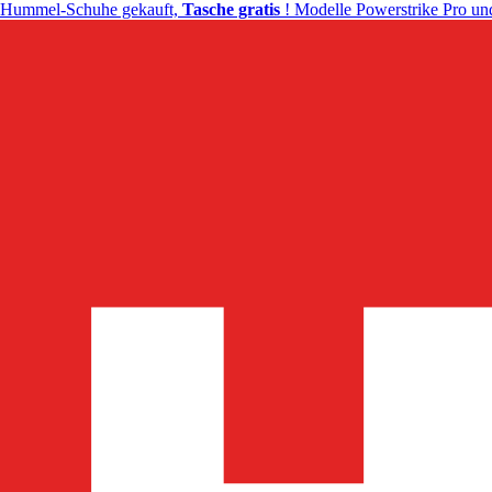
Hummel-Schuhe gekauft,
Tasche gratis
! Modelle Powerstrike Pro und