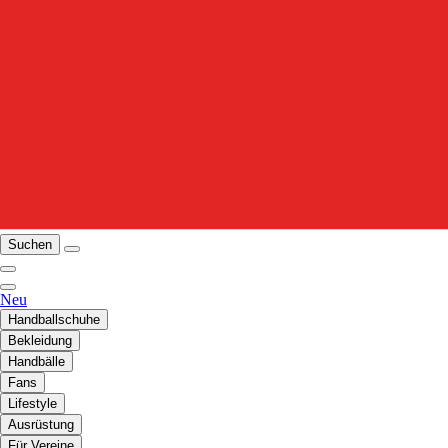
Suchen
Neu
Handballschuhe
Bekleidung
Handbälle
Fans
Lifestyle
Ausrüstung
Für Vereine