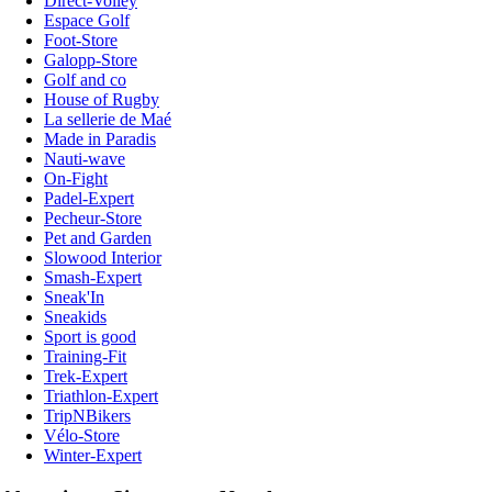
Direct-Volley
Espace Golf
Foot-Store
Galopp-Store
Golf and co
House of Rugby
La sellerie de Maé
Made in Paradis
Nauti-wave
On-Fight
Padel-Expert
Pecheur-Store
Pet and Garden
Slowood Interior
Smash-Expert
Sneak'In
Sneakids
Sport is good
Training-Fit
Trek-Expert
Triathlon-Expert
TripNBikers
Vélo-Store
Winter-Expert