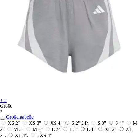
+-2
Größe
*
Größentabelle
XS 2"
XS 3"
XS 4"
S 2"
24h
S 3"
S 4"
M
2"
M 3"
M 4"
L 2"
L 3"
L 4"
XL 2"
XL
3".
XL 4".
2XS 4"