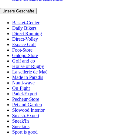
Unsere Geschäfte
Basket-Center
Daily Bikers
Direct Running
Direct-Volley
Espace Golf
Foot-Store
Galopp-Store
Golf and co
House of Rugby
La sellerie de Maé
Made in Paradis
Nauti-wave
On-Fight
Padel-Expert
Pecheur-Store
Pet and Garden
Slowood Interior
Smash-Expert
Sneak'In
Sneakids
Sport is good