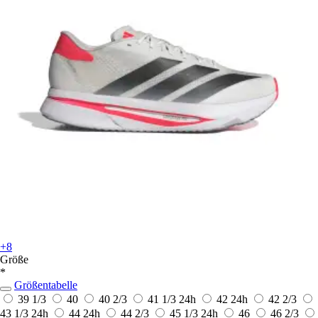
+8
Größe
*
Größentabelle
39 1/3
40
40 2/3
41 1/3
24h
42
24h
42 2/3
43 1/3
24h
44
24h
44 2/3
45 1/3
24h
46
46 2/3