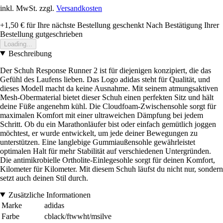
inkl. MwSt. zzgl.
Versandkosten
+1,50 €
für Ihre nächste Bestellung geschenkt
Nach Bestätigung Ihrer
Bestellung gutgeschrieben
Loading...
Beschreibung
Der Schuh Response Runner 2 ist für diejenigen konzipiert, die das
Gefühl des Laufens lieben. Das Logo adidas steht für Qualität, und
dieses Modell macht da keine Ausnahme. Mit seinem atmungsaktiven
Mesh-Obermaterial bietet dieser Schuh einen perfekten Sitz und hält
deine Füße angenehm kühl. Die Cloudfoam-Zwischensohle sorgt für
maximalen Komfort mit einer ultraweichen Dämpfung bei jedem
Schritt. Ob du ein Marathonläufer bist oder einfach gemütlich joggen
möchtest, er wurde entwickelt, um jede deiner Bewegungen zu
unterstützen. Eine langlebige Gummiaußensohle gewährleistet
optimalen Halt für mehr Stabilität auf verschiedenen Untergründen.
Die antimikrobielle Ortholite-Einlegesohle sorgt für deinen Komfort,
Kilometer für Kilometer. Mit diesem Schuh läufst du nicht nur, sondern
setzt auch deinen Stil durch.
Zusätzliche Informationen
Marke
adidas
Farbe
cblack/ftwwht/msilve