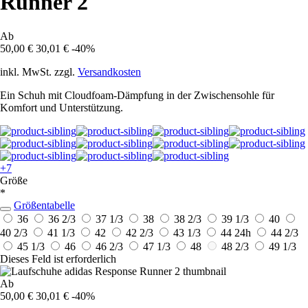
Runner 2
Ab
50,00 €
30,01 €
-40%
inkl. MwSt. zzgl.
Versandkosten
Ein Schuh mit Cloudfoam-Dämpfung in der Zwischensohle für
Komfort und Unterstützung.
+7
Größe
*
Größentabelle
36
36 2/3
37 1/3
38
38 2/3
39 1/3
40
40 2/3
41 1/3
42
42 2/3
43 1/3
44
24h
44 2/3
45 1/3
46
46 2/3
47 1/3
48
48 2/3
49 1/3
Dieses Feld ist erforderlich
Ab
50,00 €
30,01 €
-40%