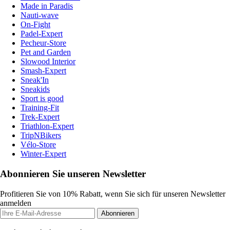
Made in Paradis
Nauti-wave
On-Fight
Padel-Expert
Pecheur-Store
Pet and Garden
Slowood Interior
Smash-Expert
Sneak'In
Sneakids
Sport is good
Training-Fit
Trek-Expert
Triathlon-Expert
TripNBikers
Vélo-Store
Winter-Expert
Abonnieren Sie unseren Newsletter
Profitieren Sie von 10% Rabatt, wenn Sie sich für unseren Newsletter
anmelden
Abonnieren