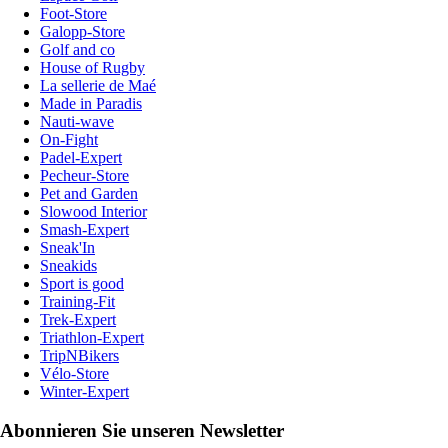
Foot-Store
Galopp-Store
Golf and co
House of Rugby
La sellerie de Maé
Made in Paradis
Nauti-wave
On-Fight
Padel-Expert
Pecheur-Store
Pet and Garden
Slowood Interior
Smash-Expert
Sneak'In
Sneakids
Sport is good
Training-Fit
Trek-Expert
Triathlon-Expert
TripNBikers
Vélo-Store
Winter-Expert
Abonnieren Sie unseren Newsletter