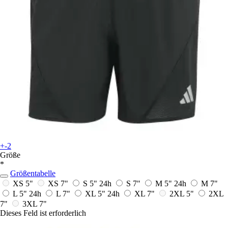
+-2
Größe
*
Größentabelle
XS 5"
XS 7"
S 5"
24h
S 7"
M 5"
24h
M 7"
L 5"
24h
L 7"
XL 5"
24h
XL 7"
2XL 5"
2XL
7"
3XL 7"
Dieses Feld ist erforderlich