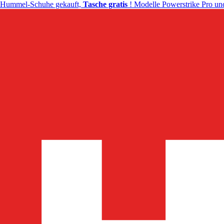
Hummel-Schuhe gekauft,
Tasche gratis
! Modelle Powerstrike Pro und