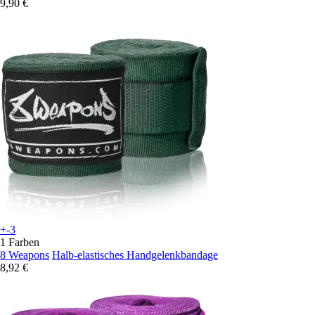
9,90 €
+-3
1 Farben
8 Weapons
Halb-elastisches Handgelenkbandage
8,92 €