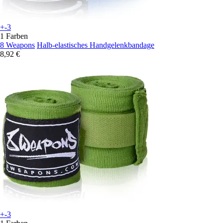
+-3
1 Farben
8 Weapons
Halb-elastisches Handgelenkbandage
8,92 €
+-3