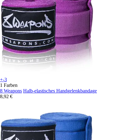
+-3
1 Farben
8 Weapons
Halb-elastisches Handgelenkbandage
8,92 €