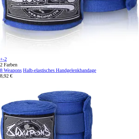
+-2
2 Farben
8 Weapons
Halb-elastisches Handgelenkbandage
8,92 €