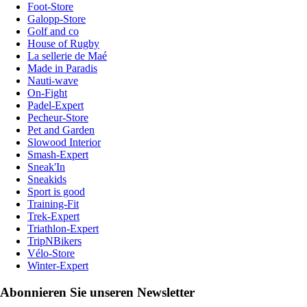
Foot-Store
Galopp-Store
Golf and co
House of Rugby
La sellerie de Maé
Made in Paradis
Nauti-wave
On-Fight
Padel-Expert
Pecheur-Store
Pet and Garden
Slowood Interior
Smash-Expert
Sneak'In
Sneakids
Sport is good
Training-Fit
Trek-Expert
Triathlon-Expert
TripNBikers
Vélo-Store
Winter-Expert
Abonnieren Sie unseren Newsletter