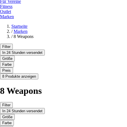
Für Vereine
Fitness
Outlet
Marken
Startseite
/
Marken
/
8 Weapons
Filter
In 24 Stunden versendet
Größe
Farbe
Preis
8 Produkte anzeigen
8 Weapons
Filter
In 24 Stunden versendet
Größe
Farbe