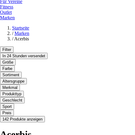
Für Vereine
Fitness
Outlet
Marken
Startseite
/
Marken
/
Acerbis
Filter
In 24 Stunden versendet
Größe
Farbe
Sortiment
Altersgruppe
Merkmal
Produkttyp
Geschlecht
Sport
Preis
142 Produkte anzeigen
Acerbis