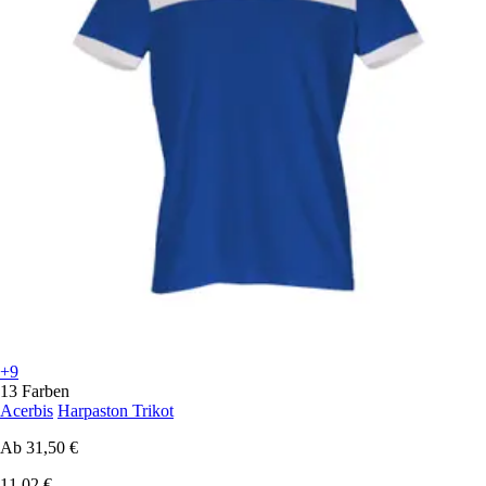
+9
13 Farben
Acerbis
Harpaston Trikot
Ab
31,50 €
11,02 €