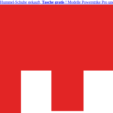
Hummel-Schuhe gekauft,
Tasche gratis
! Modelle Powerstrike Pro und