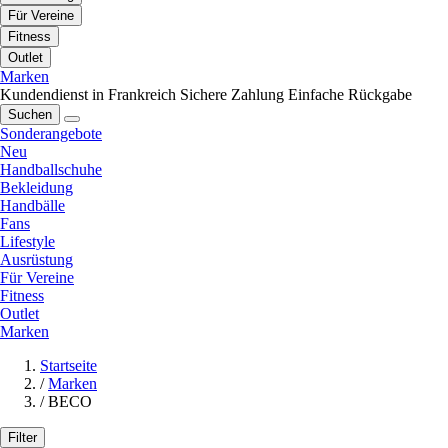
Für Vereine
Fitness
Outlet
Marken
Kundendienst in Frankreich
Sichere Zahlung
Einfache Rückgabe
Suchen
Sonderangebote
Neu
Handballschuhe
Bekleidung
Handbälle
Fans
Lifestyle
Ausrüstung
Für Vereine
Fitness
Outlet
Marken
Startseite
/
Marken
/
BECO
Filter