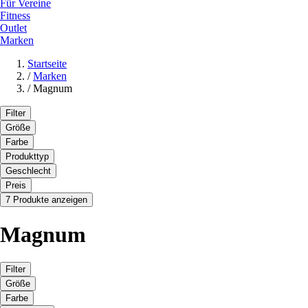
Für Vereine
Fitness
Outlet
Marken
Startseite
/
Marken
/
Magnum
Filter
Größe
Farbe
Produkttyp
Geschlecht
Preis
7 Produkte anzeigen
Magnum
Filter
Größe
Farbe