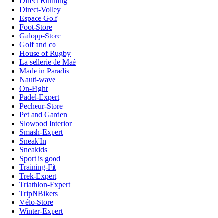
Direct Running
Direct-Volley
Espace Golf
Foot-Store
Galopp-Store
Golf and co
House of Rugby
La sellerie de Maé
Made in Paradis
Nauti-wave
On-Fight
Padel-Expert
Pecheur-Store
Pet and Garden
Slowood Interior
Smash-Expert
Sneak'In
Sneakids
Sport is good
Training-Fit
Trek-Expert
Triathlon-Expert
TripNBikers
Vélo-Store
Winter-Expert