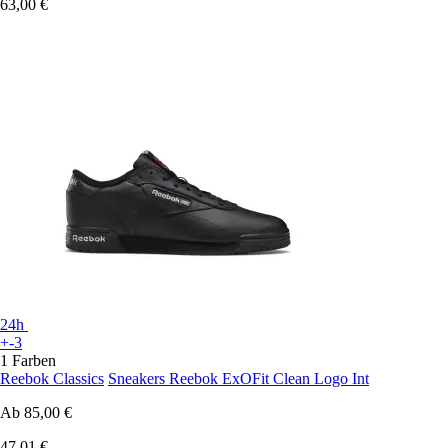
63,00 €
24h
+-3
1 Farben
Reebok Classics
Sneakers Reebok ExOFit Clean Logo Int
Ab
85,00 €
47,01 €