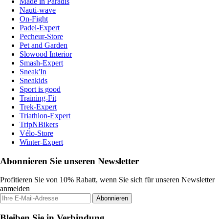
Made in Paradis
Nauti-wave
On-Fight
Padel-Expert
Pecheur-Store
Pet and Garden
Slowood Interior
Smash-Expert
Sneak'In
Sneakids
Sport is good
Training-Fit
Trek-Expert
Triathlon-Expert
TripNBikers
Vélo-Store
Winter-Expert
Abonnieren Sie unseren Newsletter
Profitieren Sie von 10% Rabatt, wenn Sie sich für unseren Newsletter
anmelden
Abonnieren
Bleiben Sie in Verbindung