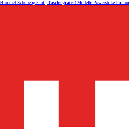
Hummel-Schuhe gekauft,
Tasche gratis
! Modelle Powerstrike Pro und