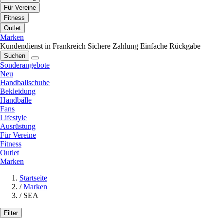
Für Vereine
Fitness
Outlet
Marken
Kundendienst in Frankreich
Sichere Zahlung
Einfache Rückgabe
Suchen
Sonderangebote
Neu
Handballschuhe
Bekleidung
Handbälle
Fans
Lifestyle
Ausrüstung
Für Vereine
Fitness
Outlet
Marken
Startseite
/
Marken
/
SEA
Filter